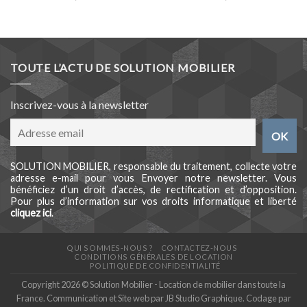
TOUTE L’ACTU DE SOLUTION MOBILIER
Inscrivez-vous à la newsletter
SOLUTION MOBILIER, responsable du traitement, collecte votre
adresse e-mail pour vous Envoyer notre newsletter. Vous
bénéficiez d’un droit d’accès, de rectification et d’opposition.
Pour plus d’information sur vos droits informatique et liberté
cliquez ici
.
QUI SOMMES-NOUS ?
CONTACTEZ-NOUS
CONDITIONS GÉNÉRALES DE LOCATION
POLITIQUE DE CONFIDENTIALITÉ
Copyright 2026 © Solution Mobilier - Location de mobilier dans toute la
France. Communication et Site web par
JB Studio Graphique
. Codage par