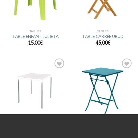
TABLES
TABLES
TABLE ENFANT JULIETA
TABLE CARRÉE UBUD
15,00
€
45,00
€
Ajouter
Ajouter
à la
à la
wishlist
wishlist
TABLES
TABLES
TABLE CARRÉE TAVOLO
TABLE MAYA
14,00
€
40,00
€