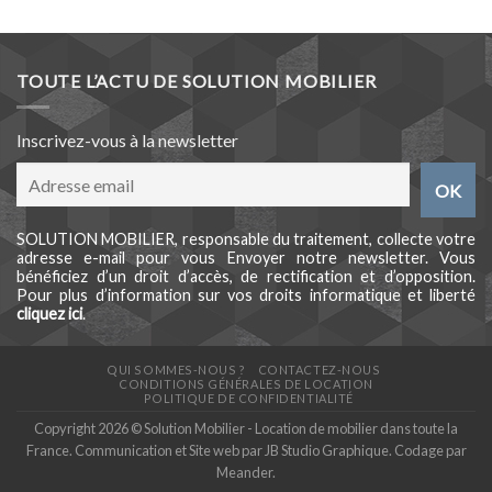
prix :
20,00€
à
28,00€
TOUTE L’ACTU DE SOLUTION MOBILIER
Inscrivez-vous à la newsletter
SOLUTION MOBILIER, responsable du traitement, collecte votre
adresse e-mail pour vous Envoyer notre newsletter. Vous
bénéficiez d’un droit d’accès, de rectification et d’opposition.
Pour plus d’information sur vos droits informatique et liberté
cliquez ici
.
QUI SOMMES-NOUS ?
CONTACTEZ-NOUS
CONDITIONS GÉNÉRALES DE LOCATION
POLITIQUE DE CONFIDENTIALITÉ
Copyright 2026 © Solution Mobilier - Location de mobilier dans toute la
France. Communication et Site web par
JB Studio Graphique
. Codage par
Meander
.