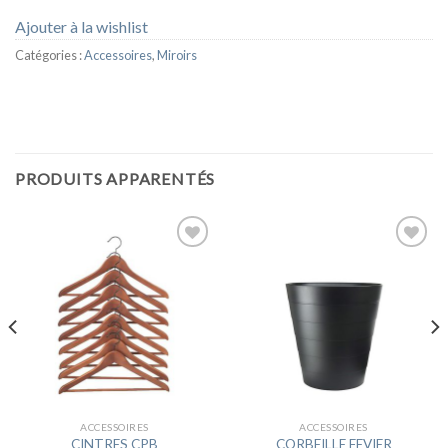
Ajouter à la wishlist
Catégories :
Accessoires
,
Miroirs
PRODUITS APPARENTÉS
Ajouter
Ajouter
à la
à la
wishlist
wishlist
ACCESSOIRES
ACCESSOIRES
CINTRES CPB
CORBEILLE FEVIER