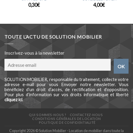
0,30
€
4,00
€
TOUTE L’ACTU DE SOLUTION MOBILIER
Inscrivez-vous à la newsletter
SOLUTION MOBILIER, responsable du traitement, collecte votre
adresse e-mail pour vous Envoyer notre newsletter. Vous
bénéficiez d’un droit d’accès, de rectification et d’opposition.
Pour plus d’information sur vos droits informatique et liberté
cliquez ici
.
QUI SOMMES-NOUS ?
CONTACTEZ-NOUS
CONDITIONS GÉNÉRALES DE LOCATION
POLITIQUE DE CONFIDENTIALITÉ
Copyright 2026 © Solution Mobilier - Location de mobilier dans toute la