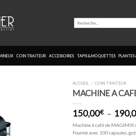
Recherche
pour :
MINEUX
COIN TRAITEUR
ACCESSOIRES
TAPIS & MOQUETTES
PLANTES 
ACCUEIL
/
COIN TRAITEUR
MACHINE A CAF
Ajouter
à la
wishlist
150,00
€
190,
–
Machine à café de MAGIMIX 
Fournie avec 100 capsules, gob