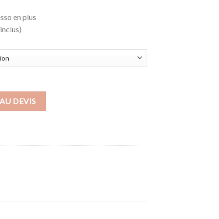
à
sso en plus
190,00€
inclus)
MACS
AU DEVIS