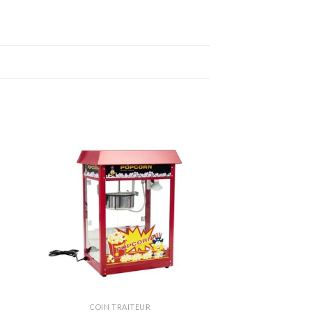
ter
Ajouter
a
à la
ist
wishlist
COIN TRAITEUR