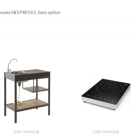
psules NESPRESSO, Sans option
Ajouter
Ajou
à la
à l
wishlist
wishl
COIN TRAITEUR
COIN TRAITEUR