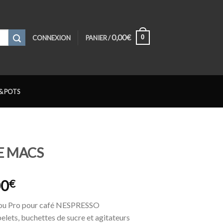
0,00
€
0
CONNEXION
PANIER /
& POTS
E MACS
Plage
00
€
de
ou Pro pour café NESPRESSO
prix :
elets, buchettes de sucre et agitateurs
150,00€