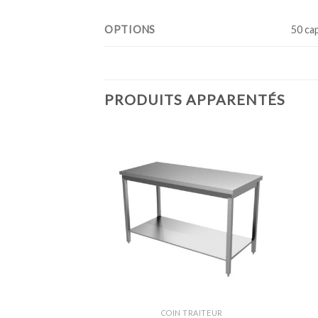
OPTIONS
50 ca
PRODUITS APPARENTÉS
Ajouter
Ajouter
à la
à la
wishlist
wishlist
TRAITEUR
COIN TRAITEUR