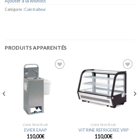
Ajouter à la wishlist
Catégorie :
Coin traiteur
PRODUITS APPARENTÉS
Ajouter
Ajouter
à la
à la
wishlist
wishlist
COIN TRAITEUR
COIN TRAITEUR
EVIER EAAP
VITRINE REFRIGEREE VRP
110,00
€
110,00
€