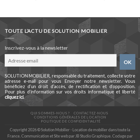
TOUTE L’ACTU DE SOLUTION MOBILIER
Inscrivez-vous à la newsletter
SOLUTION MOBILIER, responsable du traitement, collecte votre
adresse e-mail pour vous Envoyer notre newsletter. Vous
bénéficiez d’un droit d’accès, de rectification et d’opposition.
Pour plus d’information sur vos droits informatique et liberté
cliquez ici
.
QUI SOMMES-NOUS ?
CONTACTEZ-NOUS
CONDITIONS GÉNÉRALES DE LOCATION
POLITIQUE DE CONFIDENTIALITÉ
Copyright 2026 © Solution Mobilier - Location de mobilier dans toute la
France. Communication et Site web par
JB Studio Graphique
. Codage par