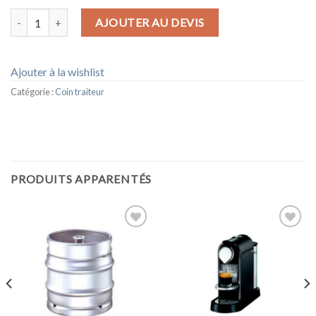
quantité de MACHINE A HOT-DOG MAHD
AJOUTER AU DEVIS
Ajouter à la wishlist
Catégorie :
Coin traiteur
PRODUITS APPARENTÉS
Ajouter
Ajouter
à la
à la
wishlist
wishlist