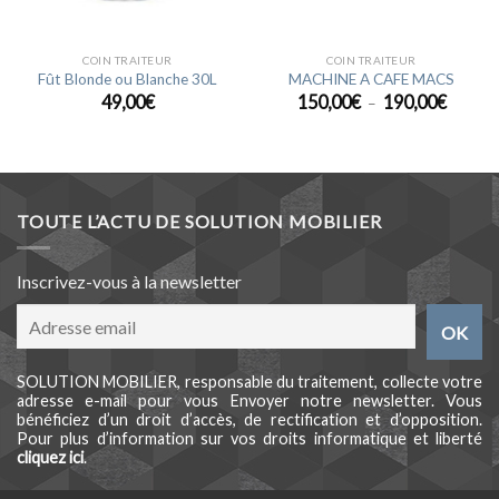
COIN TRAITEUR
COIN TRAITEUR
Fût Blonde ou Blanche 30L
MACHINE A CAFE MACS
Plage
49,00
€
150,00
€
190,00
€
–
de
prix :
150,00
à
190,00
TOUTE L’ACTU DE SOLUTION MOBILIER
Inscrivez-vous à la newsletter
SOLUTION MOBILIER, responsable du traitement, collecte votre
adresse e-mail pour vous Envoyer notre newsletter. Vous
bénéficiez d’un droit d’accès, de rectification et d’opposition.
Pour plus d’information sur vos droits informatique et liberté
cliquez ici
.