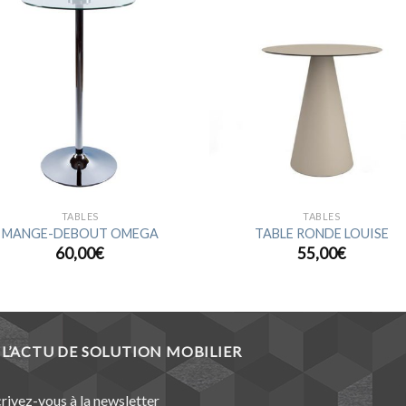
Ajouter
Ajou
à la
à l
wishlist
wishl
TABLES
TABLES
MANGE-DEBOUT OMEGA
TABLE RONDE LOUISE
60,00
€
55,00
€
L’ACTU DE SOLUTION MOBILIER
crivez-vous à la newsletter