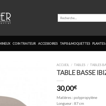
Recherche
pour :
MINEUX
COIN TRAITEUR
ACCESSOIRES
TAPIS & MOQUETTES
PLANTES 
ACCUEIL
/
TABLES
/
TABLES B
TABLE BASSE IB
Ajouter
à la
wishlist
30,00
€
Matières : polypropylène
Longueur : 87 cm