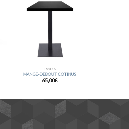
ter
Ajouter
a
à la
ist
wishlist
TABLES
MANGE-DEBOUT COTINUS
65,00
€