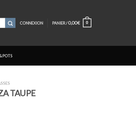
0,00
€
0
CONNEXION
PANIER /
& POTS
ASSES
IZA TAUPE