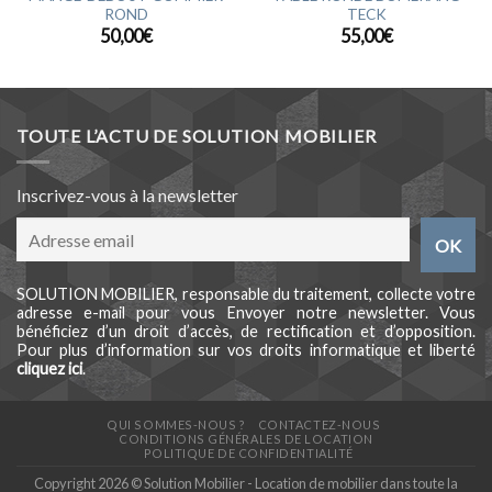
ROND
TECK
50,00
€
55,00
€
TOUTE L’ACTU DE SOLUTION MOBILIER
Inscrivez-vous à la newsletter
SOLUTION MOBILIER, responsable du traitement, collecte votre
adresse e-mail pour vous Envoyer notre newsletter. Vous
bénéficiez d’un droit d’accès, de rectification et d’opposition.
Pour plus d’information sur vos droits informatique et liberté
cliquez ici
.
QUI SOMMES-NOUS ?
CONTACTEZ-NOUS
CONDITIONS GÉNÉRALES DE LOCATION
POLITIQUE DE CONFIDENTIALITÉ
Copyright 2026 © Solution Mobilier - Location de mobilier dans toute la