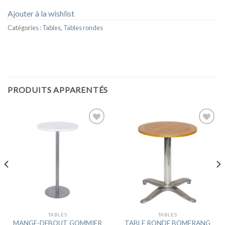
Ajouter à la wishlist
Catégories :
Tables
,
Tables rondes
PRODUITS APPARENTÉS
Ajouter
Ajouter
à la
à la
wishlist
wishlist
TABLES
TABLES
MANGE-DEBOUT GOMMIER
TABLE RONDE BOMERANG