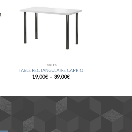
ter
Ajouter
a
à la
ist
wishlist
TABLES
TABLE RECTANGULAIRE CAPRIO
Plage
19,00
€
39,00
€
–
de
prix :
19,00€
à
39,00€