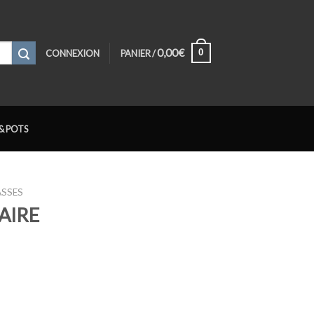
0,00
€
0
CONNEXION
PANIER /
& POTS
ASSES
LAIRE