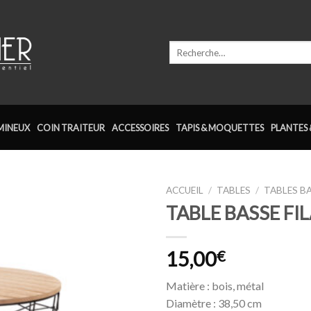
Recherche
pour :
MINEUX
COIN TRAITEUR
ACCESSOIRES
TAPIS & MOQUETTES
PLANTES 
ACCUEIL
/
TABLES
/
TABLES B
TABLE BASSE FI
Ajouter
à la
wishlist
15,00
€
Matière : bois, métal
Diamètre : 38,50 cm