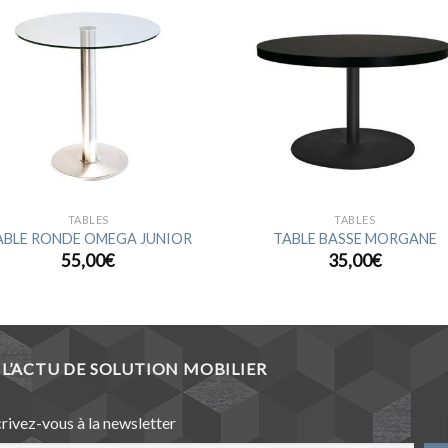
Ajouter
Ajou
à la
à l
wishlist
wishl
TABLES
TABLES
ABLE RONDE OMEGA JUNIOR
TABLE BASSE MORGANE
55,00
€
35,00
€
L’ACTU DE SOLUTION MOBILIER
crivez-vous à la newsletter