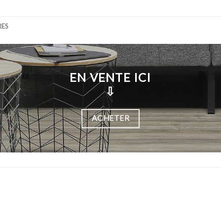
RES
EN VENTE ICI
⇩
ACHETER