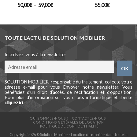
Plage
50,00
€
59,00
€
55,00
€
–
de
prix :
50,00€
à
59,00€
TOUTE L’ACTU DE SOLUTION MOBILIER
Inscrivez-vous à la newsletter
SOLUTION MOBILIER, responsable du traitement, collecte votre
adresse e-mail pour vous Envoyer notre newsletter. Vous
bénéficiez d’un droit d’accès, de rectification et d’opposition.
Pour plus d’information sur vos droits informatique et liberté
cliquez ici
.
QUI SOMMES-NOUS ?
CONTACTEZ-NOUS
CONDITIONS GÉNÉRALES DE LOCATION
POLITIQUE DE CONFIDENTIALITÉ
Copyright 2026 © Solution Mobilier - Location de mobilier dans toute la