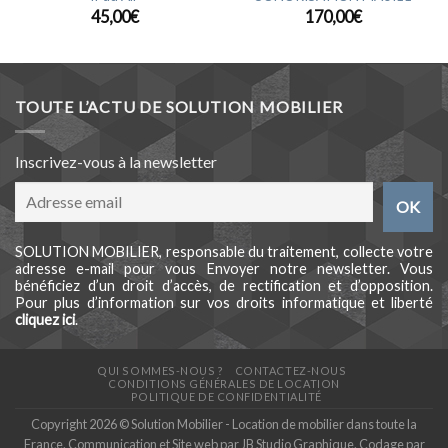
45,00
€
170,00
€
TOUTE L’ACTU DE SOLUTION MOBILIER
Inscrivez-vous à la newsletter
SOLUTION MOBILIER, responsable du traitement, collecte votre
adresse e-mail pour vous Envoyer notre newsletter. Vous
bénéficiez d’un droit d’accès, de rectification et d’opposition.
Pour plus d’information sur vos droits informatique et liberté
cliquez ici
.
QUI SOMMES-NOUS ?
CONTACTEZ-NOUS
CONDITIONS GÉNÉRALES DE LOCATION
POLITIQUE DE CONFIDENTIALITÉ
Copyright 2026 © Solution Mobilier - Location de mobilier dans toute la
France. Communication et Site web par
JB Studio Graphique
. Codage par