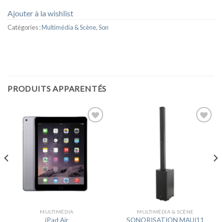
Ajouter à la wishlist
Catégories :
Multimédia & Scène
,
Son
PRODUITS APPARENTÉS
Ajouter
Ajouter
à la
à la
wishlist
wishlist
MULTIMÉDIA
MULTIMÉDIA & SCÈNE
iPad Air
SONORISATION MAUI11