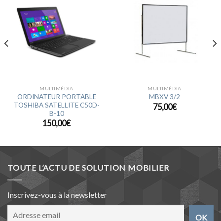
Ajouter
Ajouter
à la
à la
wishlist
wishlist
MULTIMÉDIA
MULTIMÉDIA
ORDINATEUR PORTABLE
MBXV 3/2
TOSHIBA SATELLITE C50D-
75,00
€
B-10
150,00
€
TOUTE L’ACTU DE SOLUTION MOBILIER
Inscrivez-vous à la newsletter