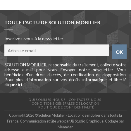
TOUTE L’ACTU DE SOLUTION MOBILIER
Inscrivez-vous à la newsletter
SOLUTION MOBILIER, responsable du traitement, collecte votre
adresse e-mail pour vous Envoyer notre newsletter. Vous
bénéficiez d’un droit d’accès, de rectification et d’opposition.
Pour plus d’information sur vos droits informatique et liberté
cliquez ici
.
QUI SOMMES-NOUS ?
CONTACTEZ-NOUS
CONDITIONS GÉNÉRALES DE LOCATION
POLITIQUE DE CONFIDENTIALITÉ
Copyright 2026 © Solution Mobilier - Location de mobilier dans toute la
France. Communication et Site web par
JB Studio Graphique
. Codage par
Meander
.