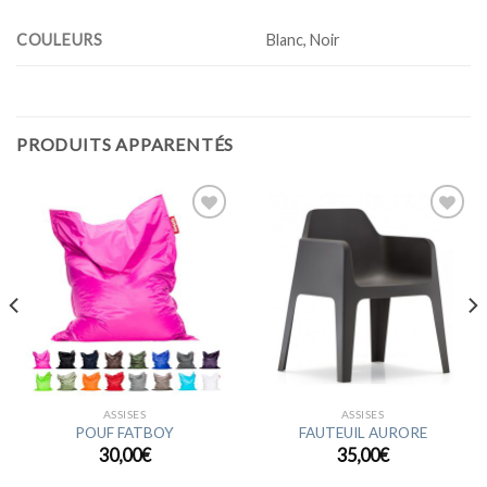
COULEURS
Blanc, Noir
PRODUITS APPARENTÉS
Ajouter
Ajouter
à la
à la
wishlist
wishlist
ASSISES
ASSISES
POUF FATBOY
FAUTEUIL AURORE
30,00
€
35,00
€