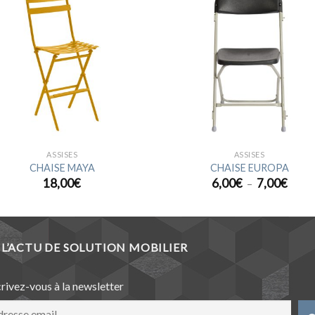
Ajouter
Ajou
à la
à l
wishlist
wishl
ASSISES
ASSISES
CHAISE MAYA
CHAISE EUROPA
Plage
18,00
€
6,00
€
7,00
€
–
de
prix :
6,00€
à
7,00€
L’ACTU DE SOLUTION MOBILIER
crivez-vous à la newsletter