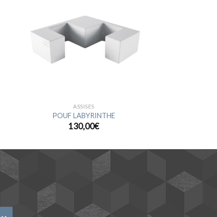
ter
Ajouter
a
à la
ist
wishlist
ASSISES
POUF LABYRINTHE
130,00
€