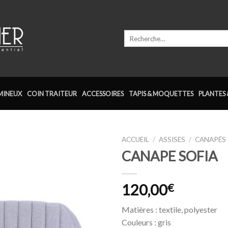
Recherche
pour :
MINEUX
COIN TRAITEUR
ACCESSOIRES
TAPIS & MOQUETTES
PLANTES 
ACCUEIL
/
ASSISES
/
CANAPÉS
CANAPE SOFIA
Ajouter
à la
wishlist
120,00
€
Matières : textile, polyester
Couleurs : gris