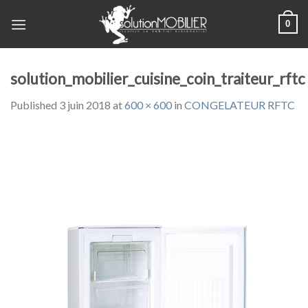
Skip
0
to
content
solution_mobilier_cuisine_coin_traiteur_rftc
Published
3 juin 2018
at
600 × 600
in
CONGELATEUR RFTC