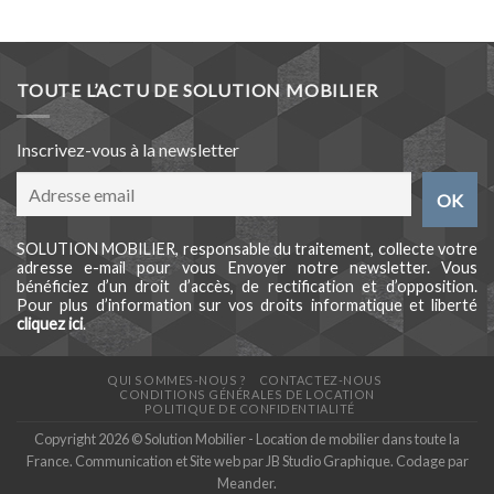
TOUTE L’ACTU DE SOLUTION MOBILIER
Inscrivez-vous à la newsletter
SOLUTION MOBILIER, responsable du traitement, collecte votre
adresse e-mail pour vous Envoyer notre newsletter. Vous
bénéficiez d’un droit d’accès, de rectification et d’opposition.
Pour plus d’information sur vos droits informatique et liberté
cliquez ici
.
QUI SOMMES-NOUS ?
CONTACTEZ-NOUS
CONDITIONS GÉNÉRALES DE LOCATION
POLITIQUE DE CONFIDENTIALITÉ
Copyright 2026 © Solution Mobilier - Location de mobilier dans toute la
France. Communication et Site web par
JB Studio Graphique
. Codage par
Meander
.