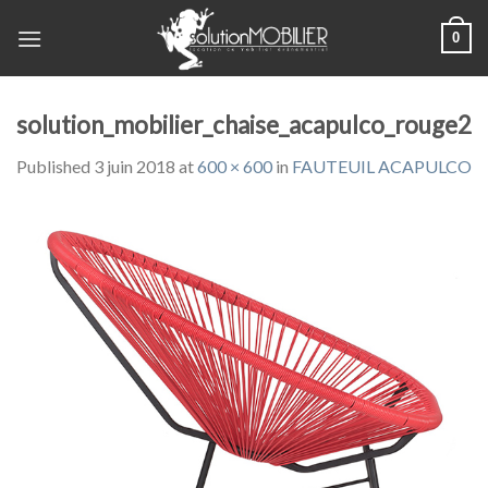
Skip
0
to
content
solution_mobilier_chaise_acapulco_rouge2
Published
3 juin 2018
at
600 × 600
in
FAUTEUIL ACAPULCO