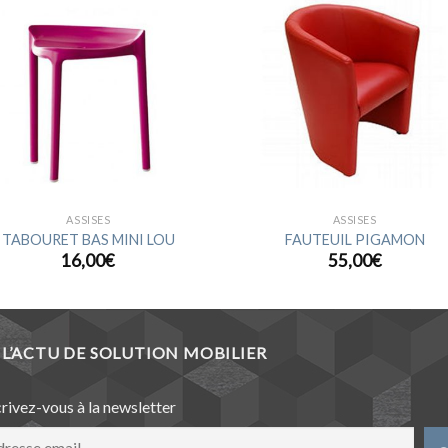
Ajouter
Ajou
à la
à l
wishlist
wishl
ASSISES
ASSISES
TABOURET BAS MINI LOU
FAUTEUIL PIGAMON
16,00
€
55,00
€
L’ACTU DE SOLUTION MOBILIER
crivez-vous à la newsletter