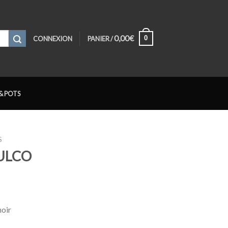
0,00
€
0
CONNEXION
PANIER /
& POTS
S
ULCO
noir