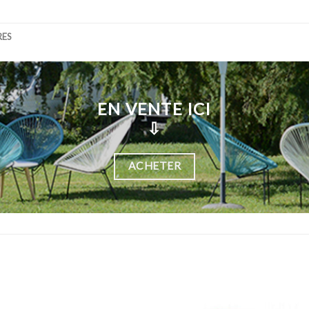
RES
EN VENTE ICI
⇩
ACHETER