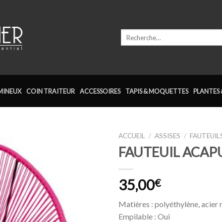
Recherche
pour :
MINEUX
COIN TRAITEUR
ACCESSOIRES
TAPIS & MOQUETTES
PLANTES 
ACCUEIL
/
ASSISES
/
FAUTEUIL
FAUTEUIL ACAP
Ajouter
à la
wishlist
35,00
€
Matières : polyéthylène, acier 
Empilable : Oui