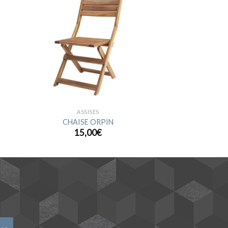
ter
Ajouter
a
à la
ist
wishlist
ASSISES
CHAISE ORPIN
15,00
€