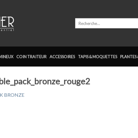
Recherche
pour :
MINEUX
COIN TRAITEUR
ACCESSOIRES
TAPIS & MOQUETTES
PLANTES 
mble_pack_bronze_rouge2
K BRONZE