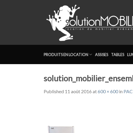
Skip
to
content
PRODUITS EN LOCATION
ASSISES
TABLES
LU
solution_mobilier_ense
Published
11 août 2016
at
600 × 600
in
PAC