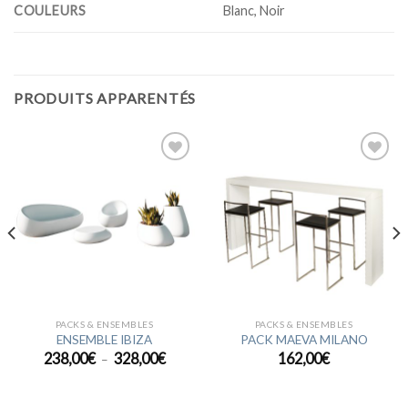
COULEURS
Blanc, Noir
PRODUITS APPARENTÉS
Ajouter
Ajouter
à la
à la
wishlist
wishlist
PACKS & ENSEMBLES
PACKS & ENSEMBLES
ENSEMBLE IBIZA
PACK MAEVA MILANO
Plage
238,00
€
328,00
€
162,00
€
–
de
prix :
238,00€
à