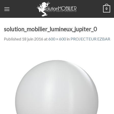
Skip
0
to
content
solution_mobilier_lumineux_jupiter_0
Published
18 juin 2016
at
600 × 600
in
PROJECTEUR EZBAR