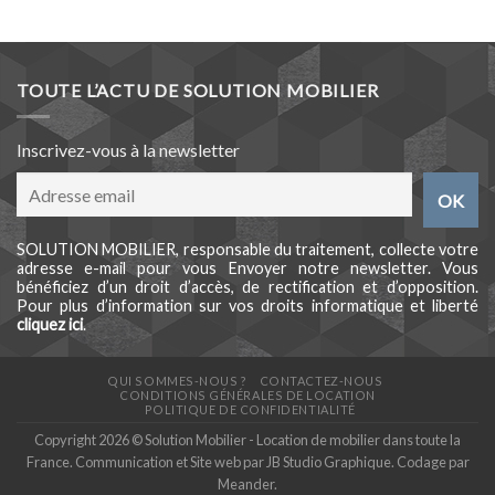
TOUTE L’ACTU DE SOLUTION MOBILIER
Inscrivez-vous à la newsletter
SOLUTION MOBILIER, responsable du traitement, collecte votre
adresse e-mail pour vous Envoyer notre newsletter. Vous
bénéficiez d’un droit d’accès, de rectification et d’opposition.
Pour plus d’information sur vos droits informatique et liberté
cliquez ici
.
QUI SOMMES-NOUS ?
CONTACTEZ-NOUS
CONDITIONS GÉNÉRALES DE LOCATION
POLITIQUE DE CONFIDENTIALITÉ
Copyright 2026 © Solution Mobilier - Location de mobilier dans toute la
France. Communication et Site web par
JB Studio Graphique
. Codage par
Meander
.