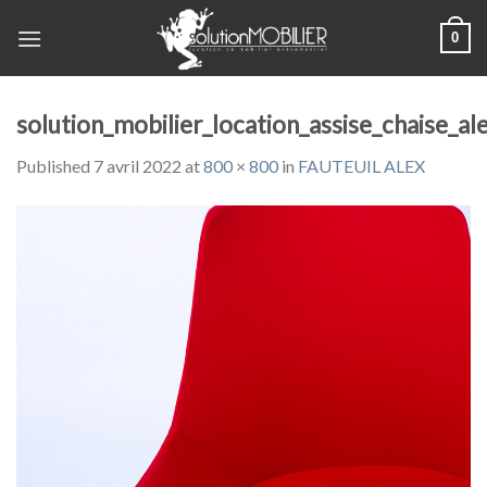
Skip
0
to
content
solution_mobilier_location_assise_chaise_al
Published
7 avril 2022
at
800 × 800
in
FAUTEUIL ALEX