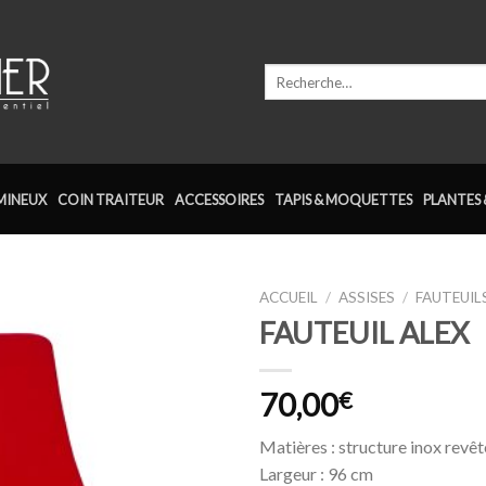
Recherche
pour :
MINEUX
COIN TRAITEUR
ACCESSOIRES
TAPIS & MOQUETTES
PLANTES 
ACCUEIL
/
ASSISES
/
FAUTEUIL
FAUTEUIL ALEX
Ajouter
à la
wishlist
70,00
€
Matières : structure inox revêt
Largeur : 96 cm