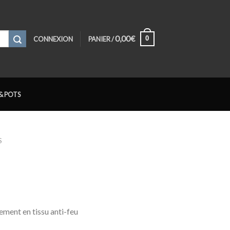
0,00
€
0
CONNEXION
PANIER /
& POTS
S
ement en tissu anti-feu