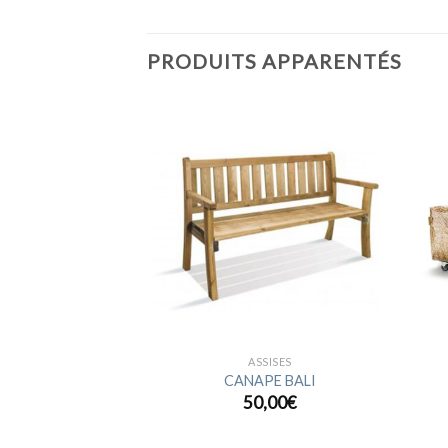
PRODUITS APPARENTÉS
Ajouter
Ajouter
à la
à la
wishlist
wishlist
SISES
ASSISES
ELIA ANGLE
CANAPE BALI
,00
€
50,00
€