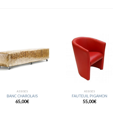
Ajouter
Ajou
à la
à l
wishlist
wishl
ASSISES
ASSISES
BANC CHAROLAIS
FAUTEUIL PIGAMON
65,00
€
55,00
€