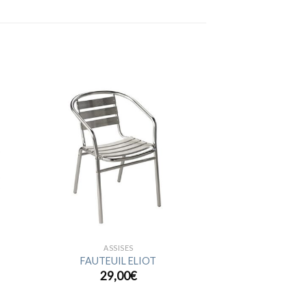
ter
Ajouter
a
à la
ist
wishlist
ASSISES
FAUTEUIL ELIOT
29,00
€