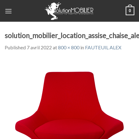
Skip
0
to
content
solution_mobilier_location_assise_chaise_al
Published
7 avril 2022
at
800 × 800
in
FAUTEUIL ALEX