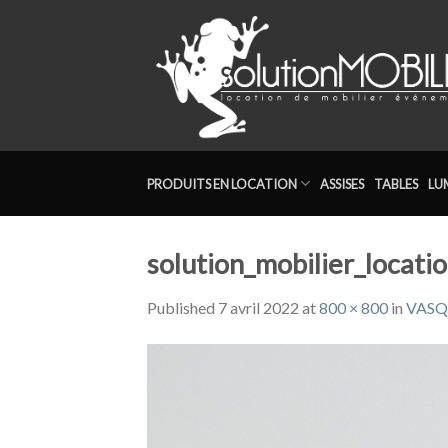
Skip
to
content
PRODUITS EN LOCATION
ASSISES
TABLES
LU
solution_mobilier_locat
Published
7 avril 2022
at
800 × 800
in
VASQ