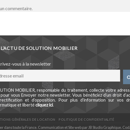
 un commentaire.
L’ACTU DE SOLUTION MOBILIER
crivez-vous à la newsletter
UTION MOBILIER, responsable du traitement, collecte votre adress
l pour vous Envoyer notre newsletter. Vous bénéficiez d’un droit d’ac
rectification et d’opposition. Pour plus d’information sur vos dr
rmatique et liberté
cliquez ici
.
TIONS GÉNÉRALES DE LOCATION
POLITIQUE DE CONFIDENTIALITÉ
ier dans toute la France. Communication et Site web par
JB Studio Graphique
. Cod