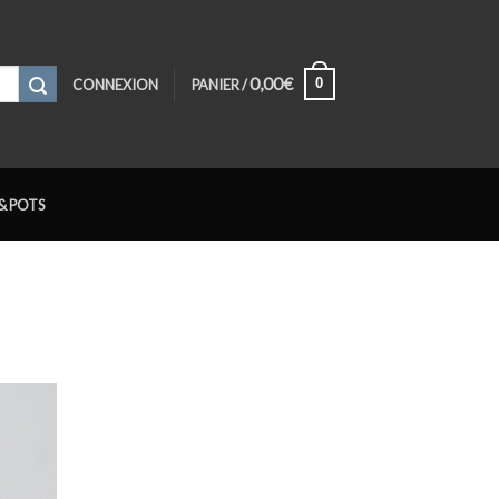
0,00
€
0
CONNEXION
PANIER /
& POTS