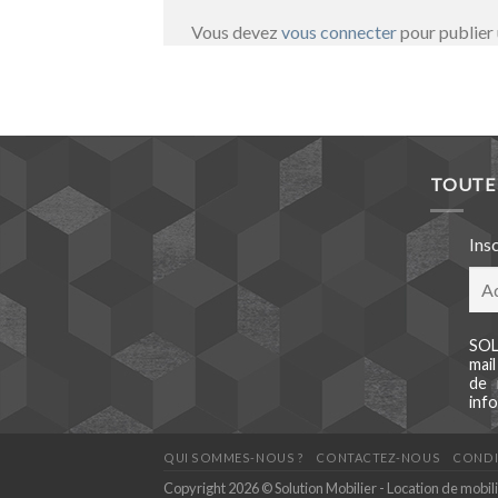
Vous devez
vous connecter
pour publier
TOUTE 
Ins
SOL
mai
de 
info
QUI SOMMES-NOUS ?
CONTACTEZ-NOUS
CONDI
Copyright 2026 © Solution Mobilier - Location de mobil