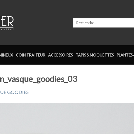
Recherche
pour :
MINEUX
COIN TRAITEUR
ACCESSOIRES
TAPIS & MOQUETTES
PLANTES 
ion_vasque_goodies_03
UE GOODIES