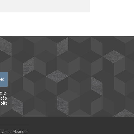
e e-
cès,
oits
age par
Meander
.