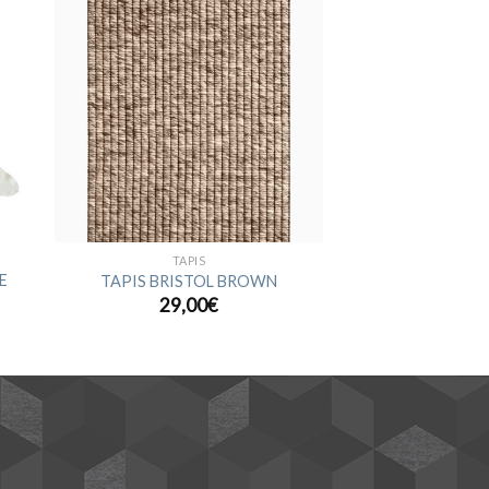
ter
Ajouter
a
à la
ist
wishlist
TAPIS
E
TAPIS BRISTOL BROWN
29,00
€