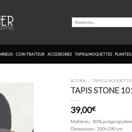
Recherche
pour :
MINEUX
COIN TRAITEUR
ACCESSOIRES
TAPIS & MOQUETTES
PLANTES 
ACCUEIL
/
TAPIS & MOQUETTE
TAPIS STONE 10
Ajouter
à la
wishlist
39,00
€
Matières : 80% polypropylène
Dimensions : 200×290 cm