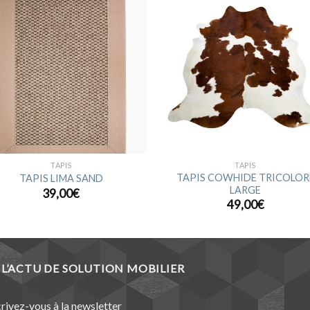
Ajouter
Ajou
à la
à l
wishlist
wishl
TAPIS
TAPIS
TAPIS COWHIDE TRICOLOR
TAPIS LIMA SAND
LARGE
39,00
€
49,00
€
L’ACTU DE SOLUTION MOBILIER
crivez-vous à la newsletter