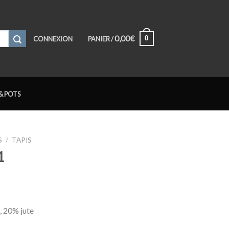
0,00
€
0
CONNEXION
PANIER /
& POTS
S
/
TAPIS
1
, 20% jute