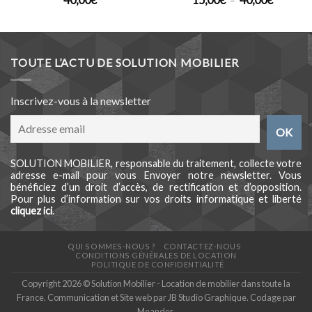
–
de
prix :
15,00€
à
40,00€
TOUTE L’ACTU DE SOLUTION MOBILIER
Inscrivez-vous à la newsletter
SOLUTION MOBILIER, responsable du traitement, collecte votre
adresse e-mail pour vous Envoyer notre newsletter. Vous
bénéficiez d’un droit d’accès, de rectification et d’opposition.
Pour plus d’information sur vos droits informatique et liberté
cliquez ici
.
QUI SOMMES-NOUS ?
CONTACTEZ-NOUS
CONDITIONS GÉNÉRALES DE LOCATION
POLITIQUE DE CONFIDENTIALITÉ
Copyright 2026 © Solution Mobilier - Location de mobilier dans toute la
France. Communication et Site web par
JB Studio Graphique
. Codage par
Meander
.