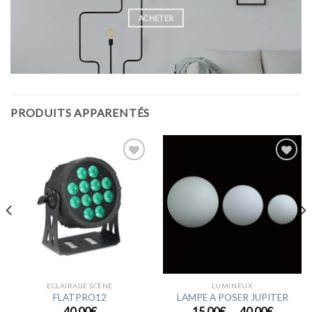
ACHETER
PRODUITS APPARENTÉS
Ajouter
Ajouter
à la
à la
wishlist
wishlist
ECLAIRAGE SCÈNE
LUMINEUX
FLATPRO12
LAMPE A POSER JUPITER
Plage
40,00
€
15,00
€
40,00
€