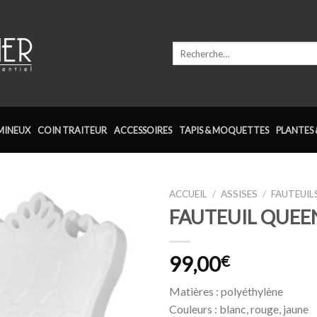
Recherche
pour :
MINEUX
COIN TRAITEUR
ACCESSOIRES
TAPIS & MOQUETTES
PLANTES 
ACCUEIL
/
ASSISES
/
FAUTEUIL
FAUTEUIL QUEE
Ajouter
à la
wishlist
99,00
€
Matières : polyéthylène
Couleurs : blanc, rouge, jaune