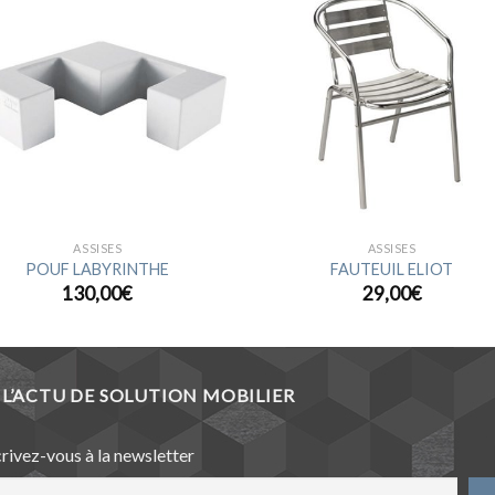
Ajouter
Ajou
à la
à l
wishlist
wishl
ASSISES
ASSISES
POUF LABYRINTHE
FAUTEUIL ELIOT
130,00
€
29,00
€
L’ACTU DE SOLUTION MOBILIER
crivez-vous à la newsletter