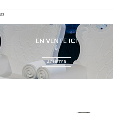
RES
EN VENTE ICI
⇩
ACHETER