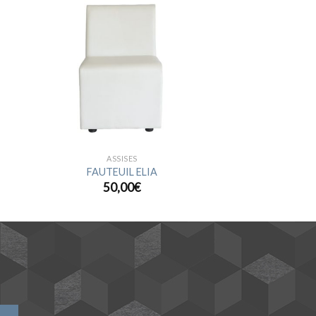
ter
Ajouter
a
à la
ist
wishlist
ASSISES
FAUTEUIL ELIA
50,00
€