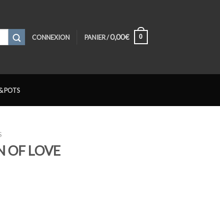
0,00
€
0
CONNEXION
PANIER /
& POTS
S
N OF LOVE