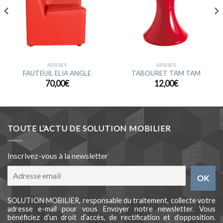
ASSISES
ASSISES
FAUTEUIL ELIA ANGLE
TABOURET TAM TAM
70,00
€
12,00
€
TOUTE L’ACTU DE SOLUTION MOBILIER
Inscrivez-vous à la newsletter
SOLUTION MOBILIER, responsable du traitement, collecte votre
adresse e-mail pour vous Envoyer notre newsletter. Vous
bénéficiez d’un droit d’accès, de rectification et d’opposition.