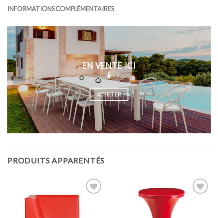
INFORMATIONS COMPLÉMENTAIRES
EN VENTE ICI
⇩
ACHETER
PRODUITS APPARENTÉS
Ajouter
Ajouter
à la
à la
wishlist
wishlist