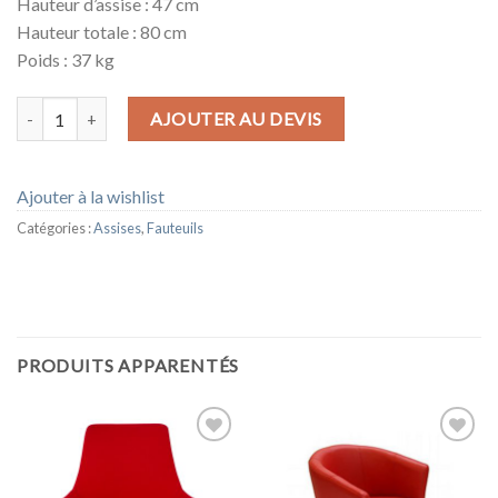
Hauteur d’assise : 47 cm
Hauteur totale : 80 cm
Poids : 37 kg
quantité de FAUTEUIL DUMBO
AJOUTER AU DEVIS
Ajouter à la wishlist
Catégories :
Assises
,
Fauteuils
PRODUITS APPARENTÉS
Ajouter
Ajouter
à la
à la
wishlist
wishlist