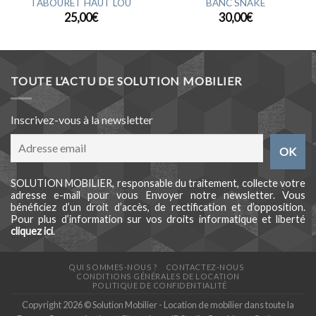
TABOURET HAUT LOU
BANC SNAKE
25,00
€
30,00
€
TOUTE L’ACTU DE SOLUTION MOBILIER
Inscrivez-vous à la newsletter
SOLUTION MOBILIER, responsable du traitement, collecte votre
adresse e-mail pour vous Envoyer notre newsletter. Vous
bénéficiez d’un droit d’accès, de rectification et d’opposition.
Pour plus d’information sur vos droits informatique et liberté
cliquez ici
.
QUI SOMMES-NOUS ?
CONTACTEZ-NOUS
CONDITIONS GÉNÉRALES DE LOCATION
POLITIQUE DE CONFIDENTIALITÉ
Copyright 2026 © Solution Mobilier - Location de mobilier dans toute la