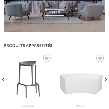
⇩
ACHETER
PRODUITS APPARENTÉS
Ajouter
Ajouter
à la
à la
wishlist
wishlist
ASSISES
ASSISES