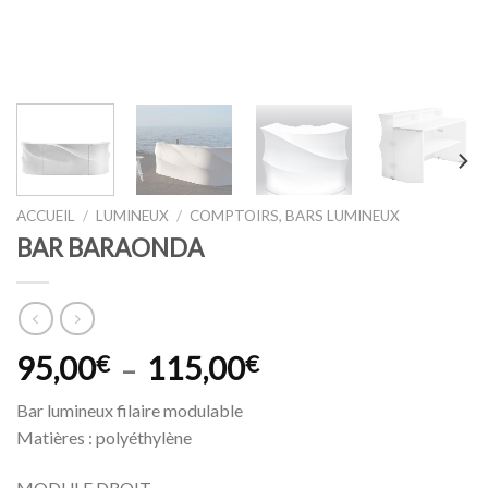
ACCUEIL
/
LUMINEUX
/
COMPTOIRS, BARS LUMINEUX
BAR BARAONDA
Plage
95,00
€
115,00
€
–
de
Bar lumineux filaire modulable
prix :
Matières : polyéthylène
95,00€
à
MODULE DROIT