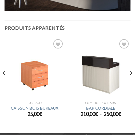
PRODUITS APPARENTÉS
Ajouter
Ajouter
à la
à la
wishlist
wishlist
BUREAUX
COMPTOIRS & BARS
CAISSON BOIS BUREAUX
BAR CORDIALE
Plage
25,00
€
210,00
€
250,00
€
–
de
prix :
210,00
à
250,00