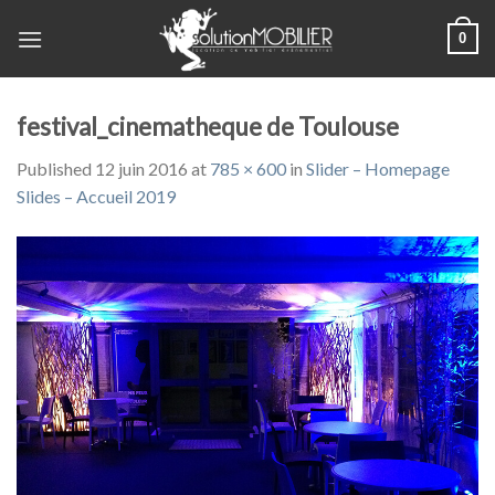
Skip
0
to
content
festival_cinematheque de Toulouse
Published
12 juin 2016
at
785 × 600
in
Slider – Homepage
Slides – Accueil 2019