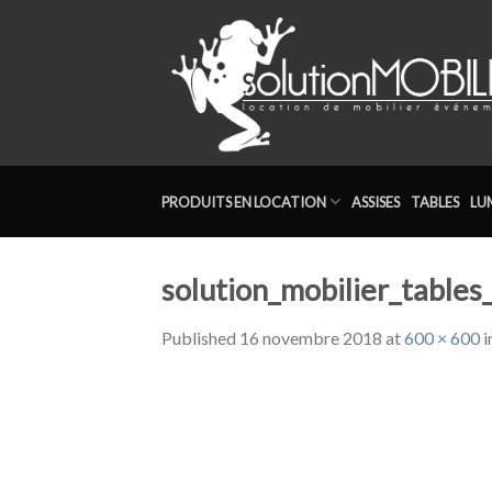
Skip
to
content
PRODUITS EN LOCATION
ASSISES
TABLES
LU
solution_mobilier_table
Published
16 novembre 2018
at
600 × 600
i