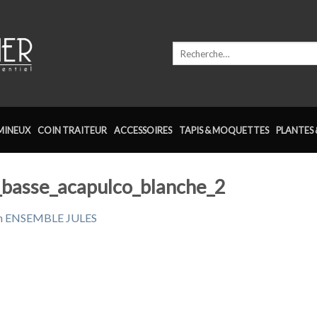
Recherche
pour :
MINEUX
COIN TRAITEUR
ACCESSOIRES
TAPIS & MOQUETTES
PLANTES 
s_basse_acapulco_blanche_2
n
ENSEMBLE JULES