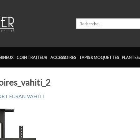
Recherche
pour :
MINEUX
COIN TRAITEUR
ACCESSOIRES
TAPIS & MOQUETTES
PLANTES 
oires_vahiti_2
RT ECRAN VAHITI