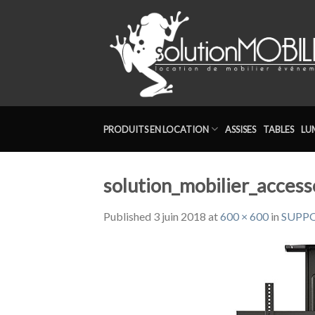
Skip
to
content
PRODUITS EN LOCATION
ASSISES
TABLES
LU
solution_mobilier_access
Published
3 juin 2018
at
600 × 600
in
SUPPO