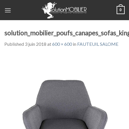
Skip
0
to
content
solution_mobilier_poufs_canapes_sofas_kin
Published
3 juin 2018
at
600 × 600
in
FAUTEUIL SALOME