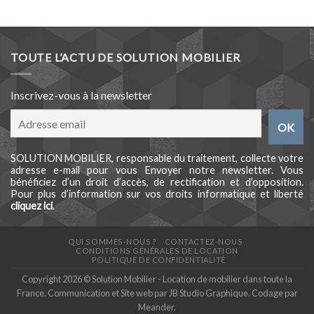
TOUTE L’ACTU DE SOLUTION MOBILIER
Inscrivez-vous à la newsletter
SOLUTION MOBILIER, responsable du traitement, collecte votre
adresse e-mail pour vous Envoyer notre newsletter. Vous
bénéficiez d’un droit d’accès, de rectification et d’opposition.
Pour plus d’information sur vos droits informatique et liberté
cliquez ici
.
QUI SOMMES-NOUS ?
CONTACTEZ-NOUS
CONDITIONS GÉNÉRALES DE LOCATION
POLITIQUE DE CONFIDENTIALITÉ
Copyright 2026 © Solution Mobilier - Location de mobilier dans toute la
France. Communication et Site web par
JB Studio Graphique
. Codage par
Meander
.