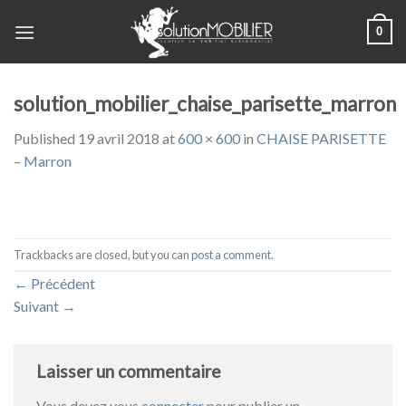
Skip
0
to
content
solution_mobilier_chaise_parisette_marron
Published
19 avril 2018
at
600 × 600
in
CHAISE PARISETTE
– Marron
Trackbacks are closed, but you can
post a comment
.
←
Précédent
Suivant
→
Laisser un commentaire
Vous devez
vous connecter
pour publier un