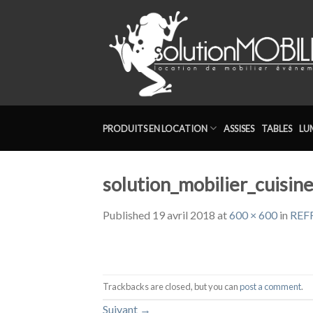
Skip
to
content
PRODUITS EN LOCATION
ASSISES
TABLES
LU
solution_mobilier_cuisine
Published
19 avril 2018
at
600 × 600
in
REF
Trackbacks are closed, but you can
post a comment
.
Suivant
→