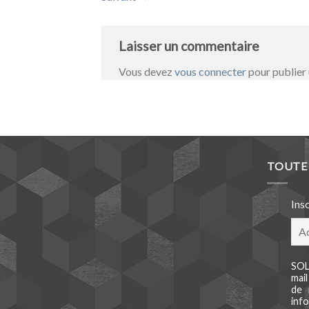
Laisser un commentaire
Vous devez
vous connecter
pour publier
TOUTE 
Ins
SOL
mai
de 
info