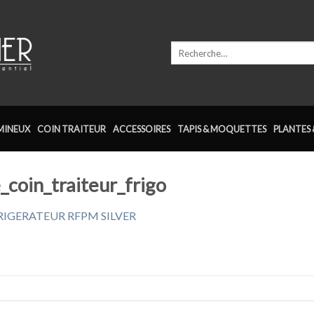
Recherche
pour :
MINEUX
COIN TRAITEUR
ACCESSOIRES
TAPIS & MOQUETTES
PLANTES 
_coin_traiteur_frigo
RIGERATEUR RFPM SILVER