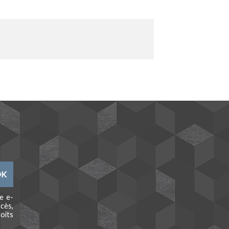
e e-
cès,
oits