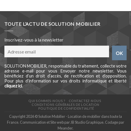
TOUTE L’ACTU DE SOLUTION MOBILIER
Inscrivez-vous à la newsletter
SOLUTION MOBILIER, responsable du traitement, collecte votre
adresse e-mail pour vous Envoyer notre newsletter. Vous
bénéficiez d’un droit d’accès, de rectification et d’opposition.
Pour plus d’information sur vos droits informatique et liberté
cliquez ici
.
QUI SOMMES-NOUS ?
CONTACTEZ-NOUS
CONDITIONS GÉNÉRALES DE LOCATION
POLITIQUE DE CONFIDENTIALITÉ
Copyright 2026 © Solution Mobilier - Location de mobilier dans toute la
France. Communication et Site web par
JB Studio Graphique
. Codage par
Meander
.