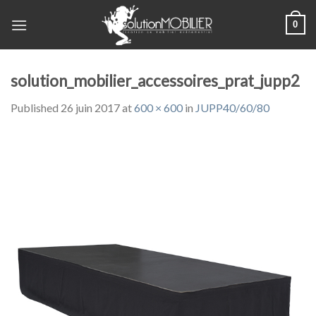
Skip
0
to
content
solution_mobilier_accessoires_prat_jupp2
Published
26 juin 2017
at
600 × 600
in
JUPP40/60/80