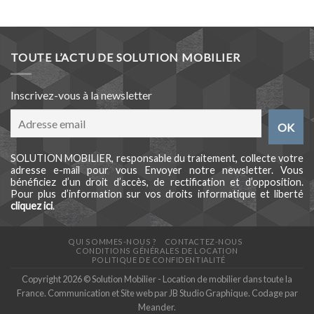
TOUTE L’ACTU DE SOLUTION MOBILIER
Inscrivez-vous à la newsletter
SOLUTION MOBILIER, responsable du traitement, collecte votre
adresse e-mail pour vous Envoyer notre newsletter. Vous
bénéficiez d’un droit d’accès, de rectification et d’opposition.
Pour plus d’information sur vos droits informatique et liberté
cliquez ici
.
QUI SOMMES-NOUS ?
CONTACTEZ-NOUS
CONDITIONS GÉNÉRALES DE LOCATION
POLITIQUE DE CONFIDENTIALITÉ
Copyright 2026 © Solution Mobilier - Location de mobilier dans toute la
France. Communication et Site web par
JB Studio Graphique
. Codage par
Meander
.