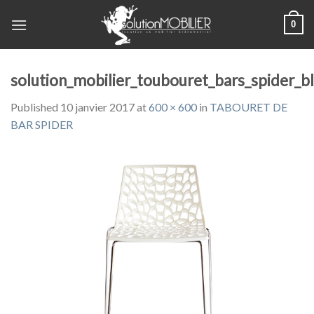
Skip
0
to
content
solution_mobilier_toubouret_bars_spider_b
Published
10 janvier 2017
at
600 × 600
in
TABOURET DE
BAR SPIDER