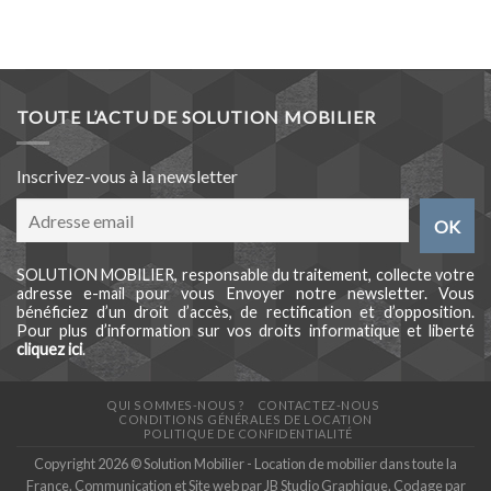
TOUTE L’ACTU DE SOLUTION MOBILIER
Inscrivez-vous à la newsletter
SOLUTION MOBILIER, responsable du traitement, collecte votre
adresse e-mail pour vous Envoyer notre newsletter. Vous
bénéficiez d’un droit d’accès, de rectification et d’opposition.
Pour plus d’information sur vos droits informatique et liberté
cliquez ici
.
QUI SOMMES-NOUS ?
CONTACTEZ-NOUS
CONDITIONS GÉNÉRALES DE LOCATION
POLITIQUE DE CONFIDENTIALITÉ
Copyright 2026 © Solution Mobilier - Location de mobilier dans toute la
France. Communication et Site web par
JB Studio Graphique
. Codage par