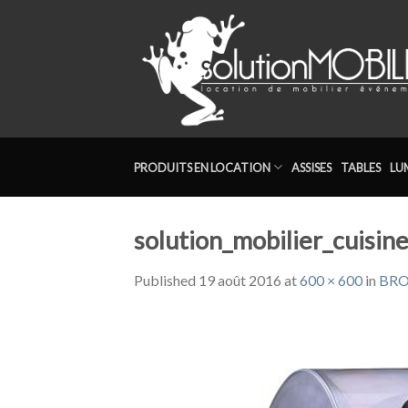
Skip
to
content
PRODUITS EN LOCATION
ASSISES
TABLES
LU
solution_mobilier_cuisin
Published
19 août 2016
at
600 × 600
in
BRO