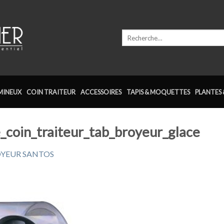
Recherche
pour :
MINEUX
COIN TRAITEUR
ACCESSOIRES
TAPIS & MOQUETTES
PLANTES 
e_coin_traiteur_tab_broyeur_glace
YEUR SANTOS