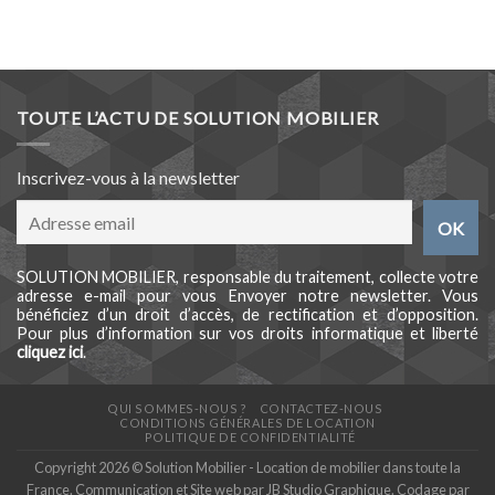
TOUTE L’ACTU DE SOLUTION MOBILIER
Inscrivez-vous à la newsletter
SOLUTION MOBILIER, responsable du traitement, collecte votre
adresse e-mail pour vous Envoyer notre newsletter. Vous
bénéficiez d’un droit d’accès, de rectification et d’opposition.
Pour plus d’information sur vos droits informatique et liberté
cliquez ici
.
QUI SOMMES-NOUS ?
CONTACTEZ-NOUS
CONDITIONS GÉNÉRALES DE LOCATION
POLITIQUE DE CONFIDENTIALITÉ
Copyright 2026 © Solution Mobilier - Location de mobilier dans toute la
France. Communication et Site web par
JB Studio Graphique
. Codage par