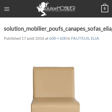
Skip
0
to
content
solution_mobilier_poufs_canapes_sofas_elia
Published
17 août 2016
at
600 × 600
in
FAUTEUIL ELIA