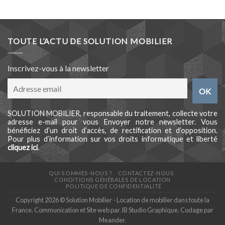
TOUTE L’ACTU DE SOLUTION MOBILIER
Inscrivez-vous à la newsletter
SOLUTION MOBILIER, responsable du traitement, collecte votre
adresse e-mail pour vous Envoyer notre newsletter. Vous
bénéficiez d’un droit d’accès, de rectification et d’opposition.
Pour plus d’information sur vos droits informatique et liberté
cliquez ici
.
QUI SOMMES-NOUS ?
CONTACTEZ-NOUS
CONDITIONS GÉNÉRALES DE LOCATION
POLITIQUE DE CONFIDENTIALITÉ
Copyright 2026 © Solution Mobilier - Location de mobilier dans toute la
France. Communication et Site web par
JB Studio Graphique
. Codage par
Meander
.