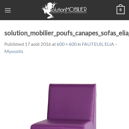
Skip
0
to
content
solution_mobilier_poufs_canapes_sofas_elia
Published
17 août 2016
at
600 × 600
in
FAUTEUIL ELIA –
Myosotis