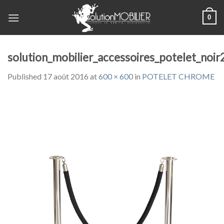
Skip
0
to
content
solution_mobilier_accessoires_potelet_noir
Published
17 août 2016
at
600 × 600
in
POTELET CHROME