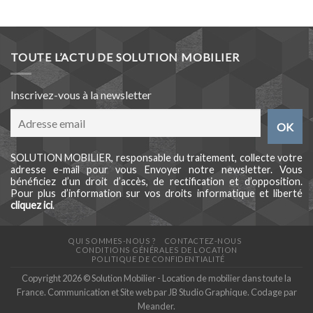
TOUTE L’ACTU DE SOLUTION MOBILIER
Inscrivez-vous à la newsletter
SOLUTION MOBILIER, responsable du traitement, collecte votre
adresse e-mail pour vous Envoyer notre newsletter. Vous
bénéficiez d’un droit d’accès, de rectification et d’opposition.
Pour plus d’information sur vos droits informatique et liberté
cliquez ici
.
QUI SOMMES-NOUS ?
CONTACTEZ-NOUS
CONDITIONS GÉNÉRALES DE LOCATION
POLITIQUE DE CONFIDENTIALITÉ
Copyright 2026 © Solution Mobilier - Location de mobilier dans toute la
France. Communication et Site web par
JB Studio Graphique
. Codage par
Meander
.