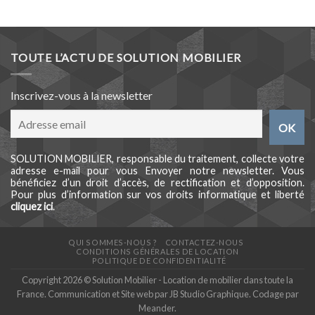
TOUTE L’ACTU DE SOLUTION MOBILIER
Inscrivez-vous à la newsletter
SOLUTION MOBILIER, responsable du traitement, collecte votre
adresse e-mail pour vous Envoyer notre newsletter. Vous
bénéficiez d’un droit d’accès, de rectification et d’opposition.
Pour plus d’information sur vos droits informatique et liberté
cliquez ici
.
QUI SOMMES-NOUS ?
CONTACTEZ-NOUS
CONDITIONS GÉNÉRALES DE LOCATION
POLITIQUE DE CONFIDENTIALITÉ
Copyright 2026 © Solution Mobilier - Location de mobilier dans toute la
France. Communication et Site web par
JB Studio Graphique
. Codage par
Meander
.