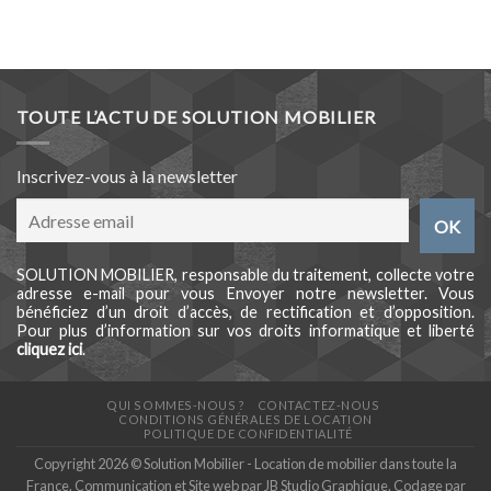
TOUTE L’ACTU DE SOLUTION MOBILIER
Inscrivez-vous à la newsletter
SOLUTION MOBILIER, responsable du traitement, collecte votre
adresse e-mail pour vous Envoyer notre newsletter. Vous
bénéficiez d’un droit d’accès, de rectification et d’opposition.
Pour plus d’information sur vos droits informatique et liberté
cliquez ici
.
QUI SOMMES-NOUS ?
CONTACTEZ-NOUS
CONDITIONS GÉNÉRALES DE LOCATION
POLITIQUE DE CONFIDENTIALITÉ
Copyright 2026 © Solution Mobilier - Location de mobilier dans toute la
France. Communication et Site web par
JB Studio Graphique
. Codage par