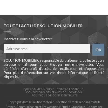
TOUTE L’ACTU DE SOLUTION MOBILIER
Inscrivez-vous à la newsletter
SOLUTION MOBILIER, responsable du traitement, collecte votre
adresse e-mail pour vous Envoyer notre newsletter. Vous
bénéficiez d’un droit d’accès, de rectification et d’opposition.
Pour plus d’information sur vos droits informatique et liberté
cliquez ici
.
QUI SOMMES-NOUS ?
CONTACTEZ-NOUS
CONDITIONS GÉNÉRALES DE LOCATION
POLITIQUE DE CONFIDENTIALITÉ
Copyright 2026 © Solution Mobilier - Location de mobilier dans toute la
France. Communication et Site web par
JB Studio Graphique
. Codage par