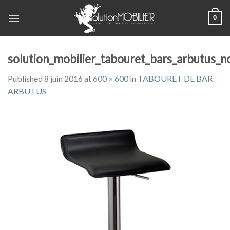
Skip
0
to
content
solution_mobilier_tabouret_bars_arbutus_no
Published
8 juin 2016
at
600 × 600
in
TABOURET DE BAR
ARBUTUS